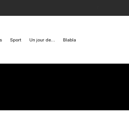
F
s
Sport
Un jour de…
Blabla