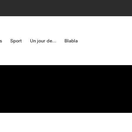
F
s
Sport
Un jour de…
Blabla