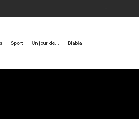
F
s
Sport
Un jour de…
Blabla