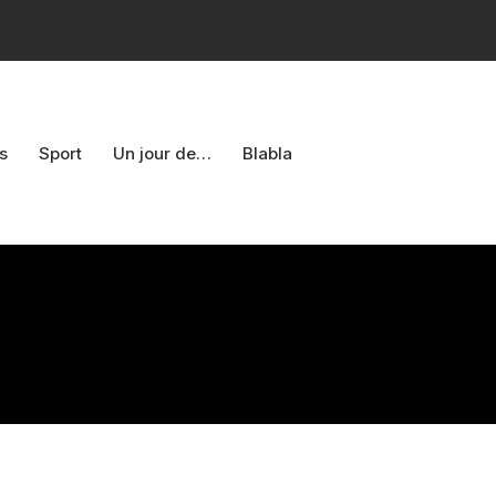
F
s
Sport
Un jour de…
Blabla