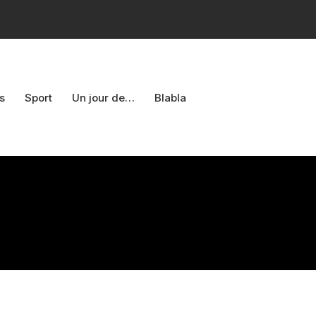
F
s
Sport
Un jour de…
Blabla